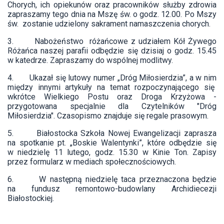
Chorych, ich opiekunów oraz pracowników służby zdrowia
zapraszamy tego dnia na Mszę św. o godz. 12.00. Po Mszy
św. zostanie udzielony sakrament namaszczenia chorych.
3. Nabożeństwo różańcowe z udziałem Kół Żywego
Różańca naszej parafii odbędzie się dzisiaj o godz. 15.45
w katedrze. Zapraszamy do wspólnej modlitwy.
4. Ukazał się lutowy numer „Dróg Miłosierdzia”, a w nim
między innymi artykuły na temat rozpoczynającego się
wkrótce Wielkiego Postu oraz Droga Krzyżowa -
przygotowana specjalnie dla Czytelników "Dróg
Miłosierdzia". Czasopismo znajduje się regale prasowym.
5. Białostocka Szkoła Nowej Ewangelizacji zaprasza
na spotkanie pt. „Boskie Walentynki”, które odbędzie się
w niedzielę 11 lutego, godz. 15.30 w Kinie Ton. Zapisy
przez formularz w mediach społecznościowych.
6. W następną niedzielę taca przeznaczona będzie
na fundusz remontowo-budowlany Archidiecezji
Białostockiej.