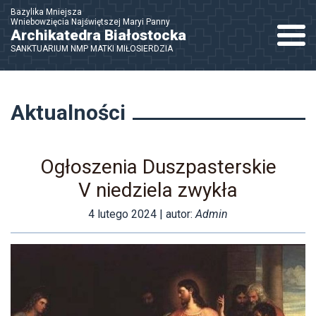
Bazylika Mniejsza
Wniebowzięcia Najświętszej Maryi Panny
Nawigac
Archikatedra Białostocka
SANKTUARIUM NMP MATKI MIŁOSIERDZIA
Aktualności
Ogłoszenia Duszpasterskie
V niedziela zwykła
4 lutego 2024
| autor:
Admin