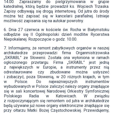
14.00. Zapraszamy do pielgrzymowania w grupie
katedralnej, którą będzie prowadził ks. Wojciech Trzaska.
Zapisy odbywają się drogą internetową. Od jutra do środy
można też zapisać się w kancelarii parafialnej. Istnieje
możliwość zapisania się na autokar powrotny.
6. Dnia 27 czerwca w kościele św. Rocha w Białymstoku
odbędzie się II Ogólnopolski dzień modlitw Rycerstwa
Niepokalanej. Rozpoczęcie o godz. 10.00.
7. Informujemy, że remont zabytkowych organów w naszej
archikatedrze przeprowadzi firma Organmistrzowska
„SKRABL” ze Słowenii. Została ona wyłoniona w ramach
ogłoszonego przetargu. Firma „SKRABL” jest jedną
z największych w Europie, a instrumenty przez nią
odrestaurowane czy zbudowane można usłyszeć
i zobaczyć, poza Słowenią, w 20 różnych krajach, w tym
w Polsce. Do najważniejszych instrumentów
wybudowanych w Polsce zaliczyć należy organy znajdujące
się w sali koncertowej Narodowej Orkiestry Symfonicznej
Polskiego Radia w Katowicach. W związku
z rozpoczynającym się remontem od jutra w archikatedrze
będą używane już nowe organy elektroniczne znajdujące się
przy ołtarzu Matki Bożej Częstochowskiej. Przewidujemy,