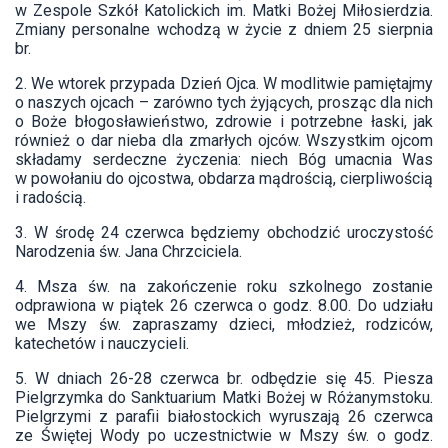
w Zespole Szkół Katolickich im. Matki Bożej Miłosierdzia.
Zmiany personalne wchodzą w życie z dniem 25 sierpnia
br.
2. We wtorek przypada Dzień Ojca. W modlitwie pamiętajmy
o naszych ojcach – zarówno tych żyjących, prosząc dla nich
o Boże błogosławieństwo, zdrowie i potrzebne łaski, jak
również o dar nieba dla zmarłych ojców. Wszystkim ojcom
składamy serdeczne życzenia: niech Bóg umacnia Was
w powołaniu do ojcostwa, obdarza mądrością, cierpliwością
i radością.
3. W środę 24 czerwca będziemy obchodzić uroczystość
Narodzenia św. Jana Chrzciciela.
4. Msza św. na zakończenie roku szkolnego zostanie
odprawiona w piątek 26 czerwca o godz. 8.00. Do udziału
we Mszy św. zapraszamy dzieci, młodzież, rodziców,
katechetów i nauczycieli.
5. W dniach 26-28 czerwca br. odbędzie się 45. Piesza
Pielgrzymka do Sanktuarium Matki Bożej w Różanymstoku.
Pielgrzymi z parafii białostockich wyruszają 26 czerwca
ze Świętej Wody po uczestnictwie w Mszy św. o godz.