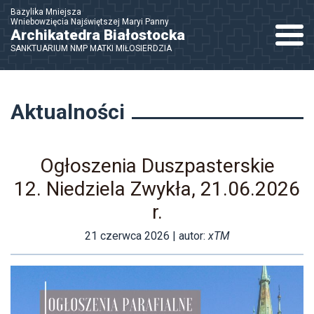
Bazylika Mniejsza
Wniebowzięcia Najświętszej Maryi Panny
Nawigac
Archikatedra Białostocka
SANKTUARIUM NMP MATKI MIŁOSIERDZIA
Aktualności
Ogłoszenia Duszpasterskie
12. Niedziela Zwykła, 21.06.2026
r.
21 czerwca 2026
| autor:
xTM