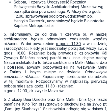
Sobota, 1 czerwca
: Uroczystość Rocznicy
Poświęcenia Bazyliki Archikatedralnej. Msze św. wg.
porządku dnia powszedniego. W Mszy św. o godz.
12.00, sprawowanej pod przewodnictwem bp.
Henryka Ciereszki, uczestniczyć będzie Białostocka
Kapituła Metropolitalna.
5. Informujemy, że od dnia 1 czerwca br. w naszej
archikatedrze będzie odmawiany codziennie wspólny
różaniec. W dni powszednie
o godz. 11.30
, a w niedzielę
i uroczystości, kiedy jest niedzielny porządek Mszy św.,
o
godz. 16.00
. Różaniec będą prowadzić członkowie Kół
Żywego Różańca naszej parafii oraz inne, chętne osoby.
Nasza archikatedra to także sanktuarium Matki Miłosierdzia
i potrzeba, abyśmy odpowiedzieli na wezwanie Maryi
z Fatimy i innych miejsc na świecie:
Odmawiajcie
codziennie różaniec
. Zapraszamy serdecznie do udziału
w tej modlitwie. Rozpoczynamy w najbliższą, pierwszą
sobotę miesiąca: godz. 11.30 - różaniec,
a godz. 12.00, jak zwykle Msza św.
6. Z okazji Dnia Dziecka oraz Dnia Matki i Dnia Ojca nasze
parafialne Kino Ton przygotowało słuchowiska na żywo pt.
„Familijny Skarbczyk”. Słuchowiska odbędą się w dniach 1,