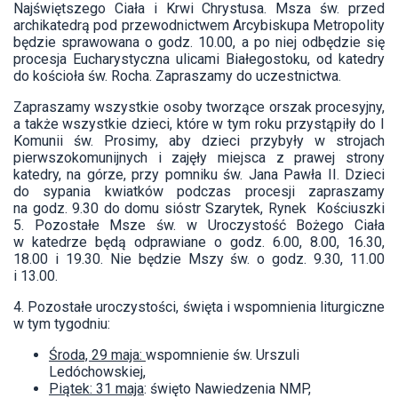
Najświętszego Ciała i Krwi Chrystusa. Msza św. przed
archikatedrą pod przewodnictwem Arcybiskupa Metropolity
będzie sprawowana o godz. 10.00, a po niej odbędzie się
procesja Eucharystyczna ulicami Białegostoku, od katedry
do kościoła św. Rocha. Zapraszamy do uczestnictwa.
Zapraszamy wszystkie osoby tworzące orszak procesyjny,
a także wszystkie dzieci, które w tym roku przystąpiły do I
Komunii św. Prosimy, aby dzieci przybyły w strojach
pierwszokomunijnych i zajęły miejsca z prawej strony
katedry, na górze, przy pomniku św. Jana Pawła II. Dzieci
do sypania kwiatków podczas procesji zapraszamy
na godz. 9.30 do domu sióstr Szarytek, Rynek Kościuszki
5. Pozostałe Msze św. w Uroczystość Bożego Ciała
w katedrze będą odprawiane o godz. 6.00, 8.00, 16.30,
18.00 i 19.30. Nie będzie Mszy św. o godz. 9.30, 11.00
i 13.00.
4. Pozostałe uroczystości, święta i wspomnienia liturgiczne
w tym tygodniu:
Środa, 29 maja:
wspomnienie św. Urszuli
Ledóchowskiej,
Piątek: 31 maja
: święto Nawiedzenia NMP,