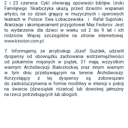
2 i 23 czerwca. Cykl otwierają opowieści biblijne. Uroki
Familijnego Skarbczyka ukażą przed dziećmi wspaniali
artyści, na co dzień grający w muzycznych i operowych
teatrach w Polsce: Ewa Łobaczewska i Rafał Supiński.
Aranżacje i akompaniament przygotował Max Fedorov. Jest
to wydarzenie dla dzieci w wieku od 2 do 9 lat i ich
rodziców. Więcej szczegółów na stronie internetowej:
www.kinoton.com.pl
7. Informujemy, że arcybiskup Józef Guzdek, udzielił
dyspensy od obowiązku zachowania wstrzemięźliwości
od pokarmów mięsnych w piątek, 31 maja, wszystkim
wiernym Archidiecezji Białostockiej oraz innym wiernym
w tym dniu przebywającym na terenie Archidiecezji.
Korzystający z tej dyspensy są zobowiązani
do zadośćuczynienia w formie modlitwy w intencji o pokój
na świecie (dziesiątek różańca) lub dowolnej jałmużny
na rzecz potrzebujących lub ubogich.